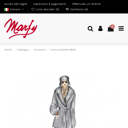
Guida alle taglie
Spedizioni e pagamenti
Effettuare un Ordine
Italiano
Lista desideri (
0
)
Confronta (
0
)
0
Home
Tipologia
Giacconi
Cartamodello 8838