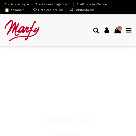
Guida alle taglie
Spedizioni e pagamenti
Effettuare un Ordine
Italiano
Lista desideri (
0
)
Confronta (
0
)
0
Tendenze
moda
Estate '26