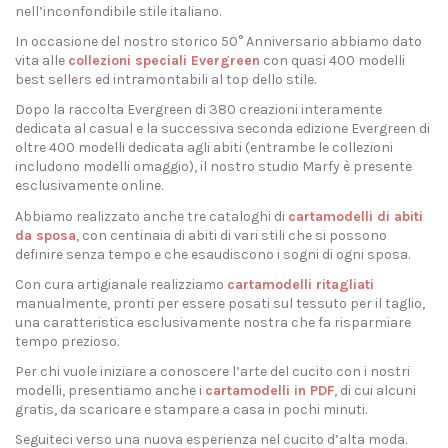
nell’inconfondibile stile italiano.
In occasione del nostro storico 50° Anniversario abbiamo dato
vita alle
collezioni speciali Evergreen
con quasi 400 modelli
best sellers ed intramontabili al top dello stile.
Dopo la raccolta Evergreen di 380 creazioni interamente
dedicata al casual e la successiva seconda edizione Evergreen di
oltre 400 modelli dedicata agli abiti (entrambe le collezioni
includono modelli omaggio), il nostro studio Marfy è presente
esclusivamente online.
Abbiamo realizzato anche tre cataloghi di
cartamodelli di abiti
da sposa
, con centinaia di abiti di vari stili che si possono
definire senza tempo e che esaudiscono i sogni di ogni sposa.
Con cura artigianale realizziamo
cartamodelli ritagliati
manualmente, pronti per essere posati sul tessuto per il taglio,
una caratteristica esclusivamente nostra che fa risparmiare
tempo prezioso.
Per chi vuole iniziare a conoscere l’arte del cucito con i nostri
modelli, presentiamo anche i
cartamodelli in PDF
, di cui alcuni
gratis, da scaricare e stampare a casa in pochi minuti.
Seguiteci verso una nuova esperienza nel cucito d’alta moda.