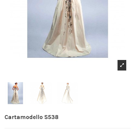
Cartamodello S538