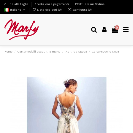
Guida alle taglie
Spedizioni e pagamenti
Effettuare un Ordine
Italiano
Lista desideri (
0
)
Confronta (
0
)
0
Home
Cartamodelli eseguiti a mano
Abiti da Sposa
Cartamodello S538