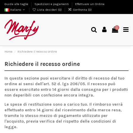
Guida alle taglie
Spedizioni e pagamenti
Effettuare un Ordine
Italiano
Lista desideri (
0
)
Confronta (
0
)
0
Home
Richiedere il recesso ordine
Richiedere il recesso ordine
In questa sezione puoi esercitare il diritto di recesso dal tuo
ordine ai sensi dell'art. 52 d. lgs 206/05. Il recesso può
essere esercitato entro 14 giorni dalla consegna per i prodotti
non deperibili con confezione ancora integra.
Le spese di restituzione sono a carico tuo. Il rimborso verrà
effettuato entro 14 giorni dal ricevimento della merce resa,
tramite lo stesso mezzo di pagamento utilizzato per
l'acquisto, previa verifica del rispetto delle condizioni di
legge.