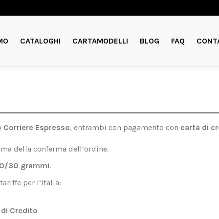
MO
CATALOGHI
CARTAMODELLI
BLOG
FAQ
CONT
o
Corriere Espresso
, entrambi con pagamento con
carta di c
ma della conferma dell’ordine.
0/30 grammi
.
riffe per l’Italia:
 di Credito