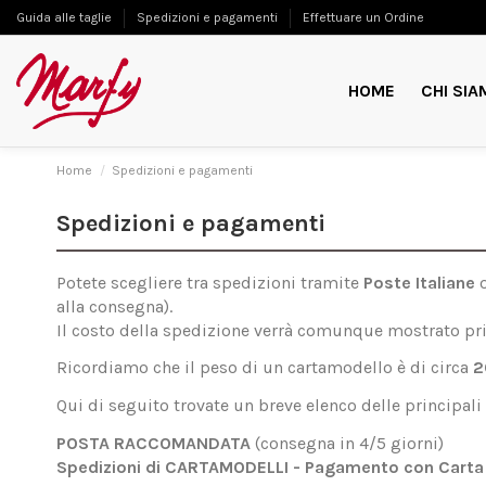
Guida alle taglie
Spedizioni e pagamenti
Effettuare un Ordine
HOME
CHI SIA
Home
Spedizioni e pagamenti
Spedizioni e pagamenti
Potete scegliere tra spedizioni tramite
Poste Italiane
alla consegna).
Il costo della spedizione verrà comunque mostrato pri
Ricordiamo che il peso di un cartamodello è di circa
2
Qui di seguito trovate un breve elenco delle principali ta
POSTA RACCOMANDATA
(consegna in 4/5 giorni)
Spedizioni
di CARTAMODELLI - Pagamento con
Carta