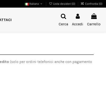
Italiano
Lista desideri (
0
)
Confronta (
0
)
ATTACI
Cerca
Accedi
Carrello
redito
(solo per ordini telefonici anche con pagamento