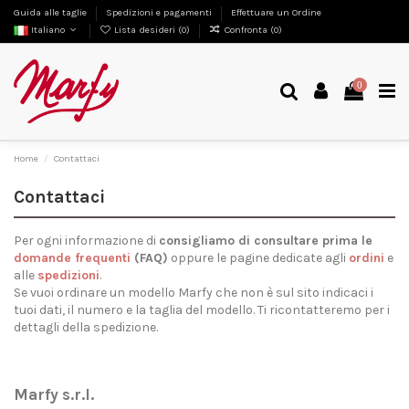
Guida alle taglie
Spedizioni e pagamenti
Effettuare un Ordine
Italiano
Lista desideri (
0
)
Confronta (
0
)
0
Home
Contattaci
Contattaci
Per ogni informazione di
consigliamo di consultare prima le
domande frequenti
(FAQ)
oppure le pagine dedicate agli
ordini
e
alle
spedizioni
.
Se vuoi ordinare un modello Marfy che non è sul sito indicaci i
tuoi dati, il numero e la taglia del modello. Ti ricontatteremo per i
dettagli della spedizione.
Marfy s.r.l.