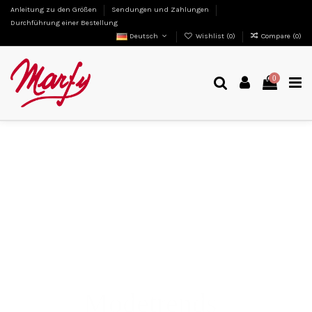
Anleitung zu den Größen
Sendungen und Zahlungen
Durchführung einer Bestellung
Deutsch
Wishlist (
0
)
Compare (
0
)
0
Modetrends