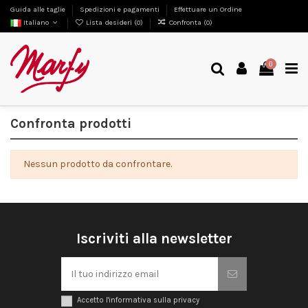
Guida alle taglie
Spedizioni e pagamenti
Effettuare un Ordine
Italiano
Lista desideri (
0
)
Confronta (
0
)
0
Confronta prodotti
Nessun prodotto da confrontare.
Iscriviti alla newsletter
Accetto l'informativa sulla privacy