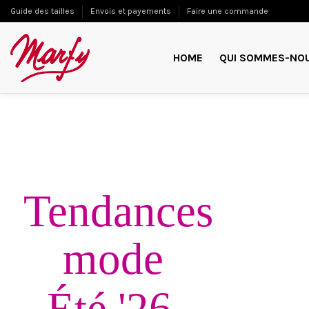
Guide des tailles
Envois et payements
Faire une commande
HOME
QUI SOMMES-NO
COLLECTION 