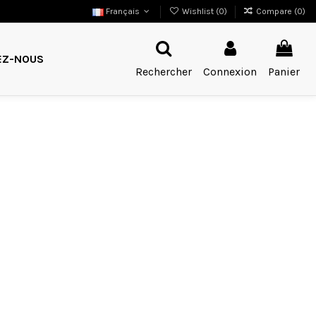
Français
Wishlist (
0
)
Compare (
0
)
EZ-NOUS
Rechercher
Connexion
Panier