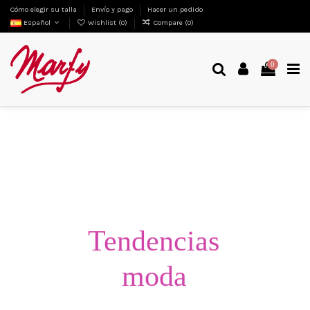
Cómo elegir su talla
Envío y pago
Hacer un pedido
Español
Wishlist (
0
)
Compare (
0
)
0
Tendencias
moda
Verano '26