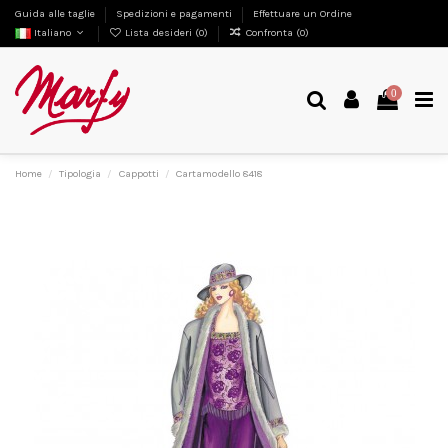
Guida alle taglie
Spedizioni e pagamenti
Effettuare un Ordine
Italiano
Lista desideri (
0
)
Confronta (
0
)
0
Home
Tipologia
Cappotti
Cartamodello 8418