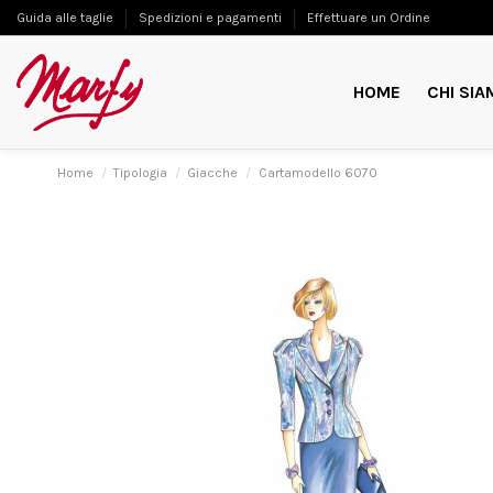
Guida alle taglie
Spedizioni e pagamenti
Effettuare un Ordine
HOME
CHI SIA
Home
Tipologia
Giacche
Cartamodello 6070