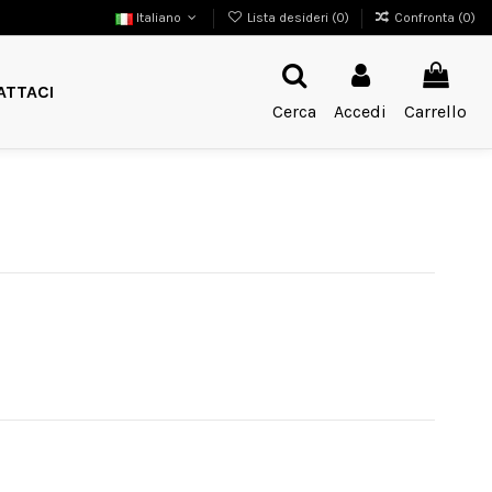
Italiano
Lista desideri (
0
)
Confronta (
0
)
ATTACI
Cerca
Accedi
Carrello