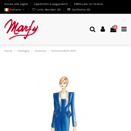
Guida alle taglie
Spedizioni e pagamenti
Effettuare un Ordine
Italiano
Lista desideri (
0
)
Confronta (
0
)
0
Home
Tipologia
Giacche
Cartamodello 3017