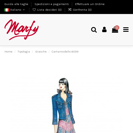
Guida alle taglie
Spedizioni e pagamenti
Effettuare un Ordine
Italiano
Lista desideri (
0
)
Confronta (
0
)
0
Home
Tipologia
Giacche
Cartamodello 6099