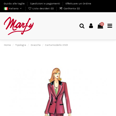
Guida alle taglie
Spedizioni e pagamenti
Effettuare un Ordine
Italiano
Lista desideri (
0
)
Confronta (
0
)
0
Home
Tipologia
Giacche
Cartamodello 3501