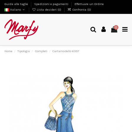
Guida alle taglie
Spedizioni e pagamenti
Effettuare un Ordine
Italiano
Lista desideri (
0
)
Confronta (
0
)
0
Home
Tipologia
Completi
Cartamodello 6997