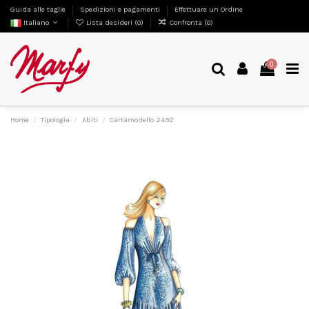
Guida alle taglie
Spedizioni e pagamenti
Effettuare un Ordine
Italiano
Lista desideri (
0
)
Confronta (
0
)
0
Home
Tipologia
Abiti
Cartamodello 2492