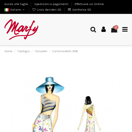
Guida alle taglie
Spedizioni e pagamenti
Effettuare un Ordine
Italiano
Lista desideri (
0
)
Confronta (
0
)
0
Home
Tipologia
Completi
Cartamodello 9108