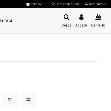
Italiano
Lista desideri (
0
)
Confronta (
0
)
ATTACI
Cerca
Accedi
Carrello