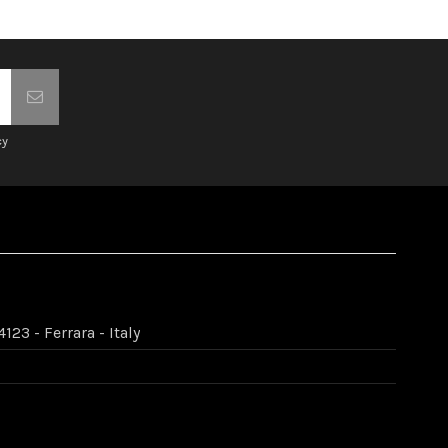
cy
123 - Ferrara - Italy