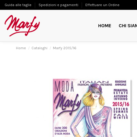
Guida alle taglie
Spedizioni e pagamenti
Effettuare un Ordine
HOME
CHI SIA
Home
Cataloghi
Marfy 2015/16