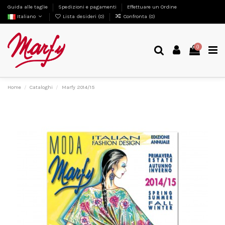
Guida alle taglie
Spedizioni e pagamenti
Effettuare un Ordine
Italiano
Lista desideri (
0
)
Confronta (
0
)
0
Home
Cataloghi
Marfy 2014/15