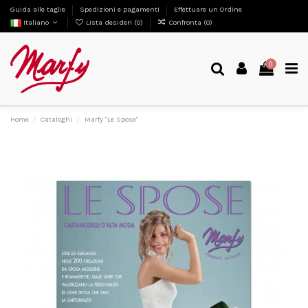
Guida alle taglie
Spedizioni e pagamenti
Effettuare un Ordine
Italiano
Lista desideri (
0
)
Confronta (
0
)
0
Home
Cataloghi
Marfy "Le Spose"