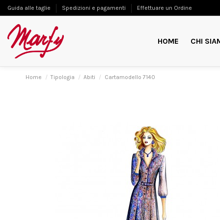
Guida alle taglie
Spedizioni e pagamenti
Effettuare un Ordine
HOME
CHI SIA
Home
Tipologia
Abiti
Cartamodello 7140