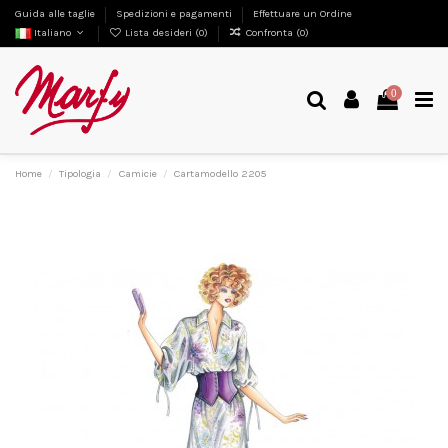
Guida alle taglie
Spedizioni e pagamenti
Effettuare un Ordine
Italiano
Lista desideri (
0
)
Confronta (
0
)
0
Home
Tipologia
Camicie
Cartamodello 2205