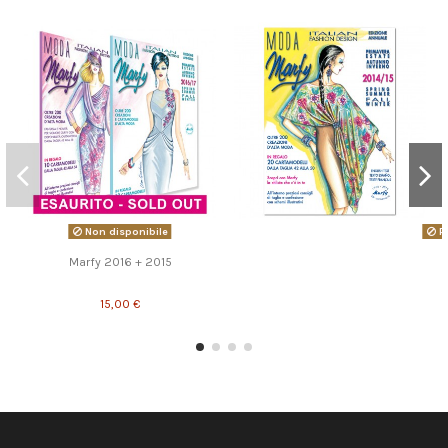
Non disponibile
Pr
Marfy 2016 + 2015
15,00 €