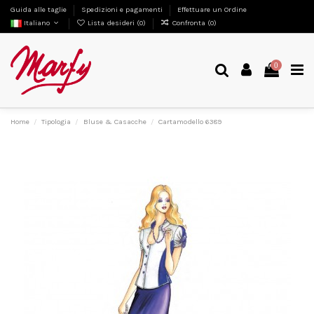
Guida alle taglie
Spedizioni e pagamenti
Effettuare un Ordine
Italiano
Lista desideri (
0
)
Confronta (
0
)
0
Home
Tipologia
Bluse & Casacche
Cartamodello 6389