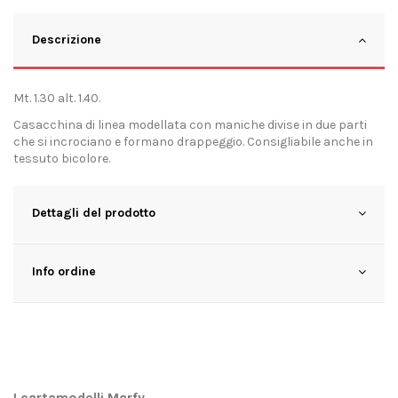
Descrizione
Mt. 1.30 alt. 1.40.
Casacchina di linea modellata con maniche divise in due parti
che si incrociano e formano drappeggio. Consigliabile anche in
tessuto bicolore.
Dettagli del prodotto
Info ordine
I cartamodelli Marfy