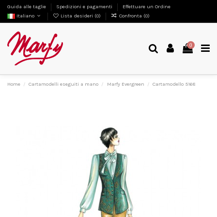
Guida alle taglie
Spedizioni e pagamenti
Effettuare un Ordine
Italiano
Lista desideri (
0
)
Confronta (
0
)
0
Home
Cartamodelli eseguiti a mano
Marfy Evergreen
Cartamodello 5168