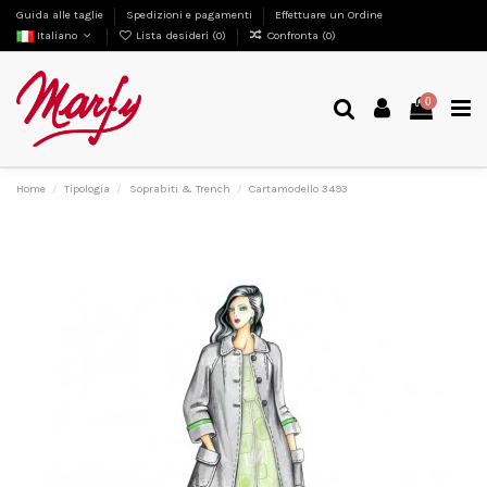
Guida alle taglie
Spedizioni e pagamenti
Effettuare un Ordine
Italiano
Lista desideri (
0
)
Confronta (
0
)
0
Home
Tipologia
Soprabiti & Trench
Cartamodello 3493