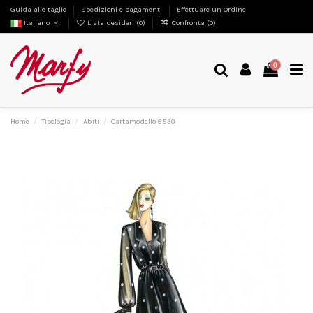
Guida alle taglie
Spedizioni e pagamenti
Effettuare un Ordine
Italiano
Lista desideri (
0
)
Confronta (
0
)
0
Home
Tipologia
Abiti
Cartamodello 6530