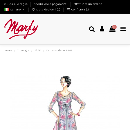
Guida alle taglie
Spedizioni e pagamenti
Effettuare un Ordine
Italiano
Lista desideri (
0
)
Confronta (
0
)
0
Home
Tipologia
Abiti
Cartamodello 3446