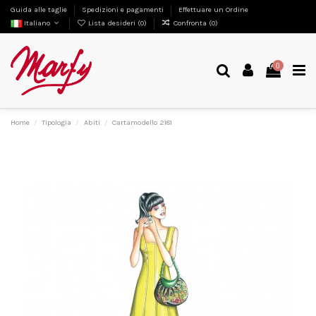
Guida alle taglie
Spedizioni e pagamenti
Effettuare un Ordine
Italiano
Lista desideri (
0
)
Confronta (
0
)
0
Home
Tipologia
Abiti
Cartamodello 2181