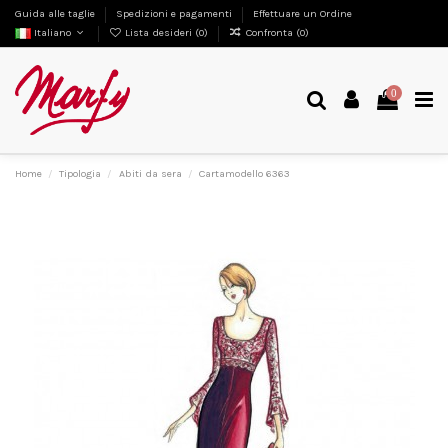
Guida alle taglie
Spedizioni e pagamenti
Effettuare un Ordine
Italiano
Lista desideri (
0
)
Confronta (
0
)
0
Home
Tipologia
Abiti da sera
Cartamodello 6363