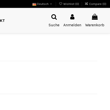
Deutsch
Wishlist (
0
)
Compare (
0
)
KT
Suche
Anmelden
Warenkorb