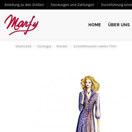
Anleitung zu den Größen
Sendungen und Zahlungen
Durchführung einer
HOME
ÜBER UNS
Startseite
Tipologia
Kleider
Schnittmuster nähen 7140