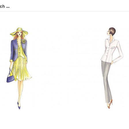
h ...