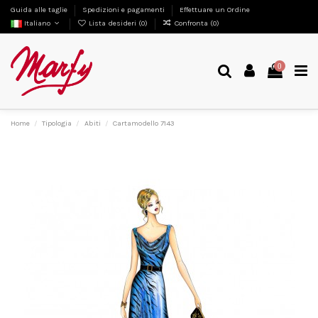
Guida alle taglie
Spedizioni e pagamenti
Effettuare un Ordine
Italiano
Lista desideri (
0
)
Confronta (
0
)
0
Home
Tipologia
Abiti
Cartamodello 7143