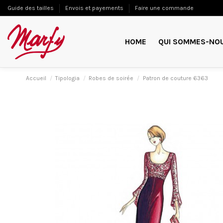
Guide des tailles
Envois et payements
Faire une commande
HOME
QUI SOMMES-NO
Accueil
Tipologia
Robes de soirée
Patron de couture 6363