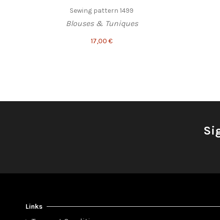
Sewing pattern 1499
Blouses & Tuniques
17,00 €
Si
Links