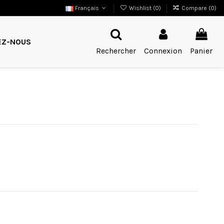
Français
Wishlist (
0
)
Compare (
0
)
EZ-NOUS
Rechercher
Connexion
Panier