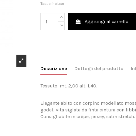
Tasse incluse
Aggiungi al carrello
Descrizione
Dettagli del prodotto
In
Tessuto: mt. 2,00 alt. 1,40.
Elegante abito con corpino modellato mos
godet, vita siglata da finta cintura con fibb
Consigliabile in crêpe, jersey, satin stretch.