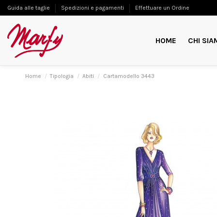
Guida alle taglie
Spedizioni e pagamenti
Effettuare un Ordine
HOME
CHI SIA
Home
Tipologia
Abiti
Cartamodello 3443