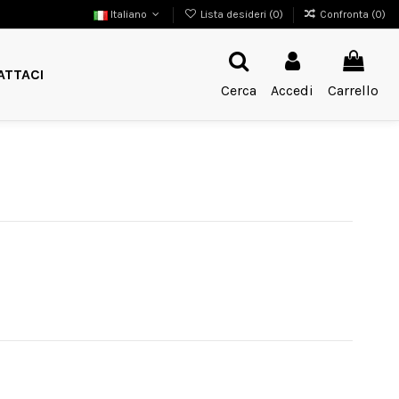
Italiano
Lista desideri (
0
)
Confronta (
0
)
ATTACI
Cerca
Accedi
Carrello