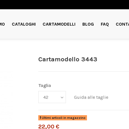
MO
CATALOGHI
CARTAMODELLI
BLOG
FAQ
CONT
Cartamodello 3443
Taglia
Guida alle taglie
Ultimi articoli in magazzino
22,00 €