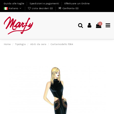
Guida alle taglie
Spedizioni e pagamenti
Effettuare un Ordine
Italiano
Lista desideri (
0
)
Confronta (
0
)
0
Home
Tipologia
Abiti da sera
Cartamodello 7084