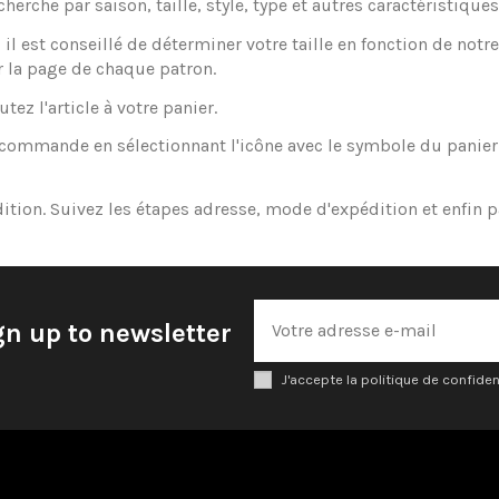
herche par saison, taille, style, type et autres caractéristiques
 est conseillé de déterminer votre taille en fonction de notre 
r la page de chaque patron.
tez l'article à votre panier.
re commande en sélectionnant l'icône avec le symbole du panie
édition. Suivez les étapes adresse, mode d'expédition et enf
gn up to newsletter
J'accepte la politique de confiden