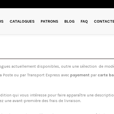
US
CATALOGUES
PATRONS
BLOG
FAQ
CONTACT
gues actuellement disponibles, outre une sélection de modèl
a Poste ou par Transport Express avec
payement
par
carte ba
’édition qui vous intéresse pour faire apparaître une descripti
ez une avant-première des frais de livraison.