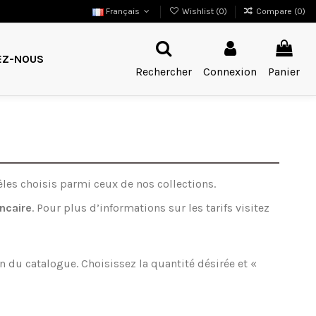
Français
Wishlist (
0
)
Compare (
0
)
EZ-NOUS
Rechercher
Connexion
Panier
es choisis parmi ceux de nos collections.
ncaire
. Pour plus d’informations sur les tarifs visitez
on du catalogue. Choisissez la quantité désirée et «