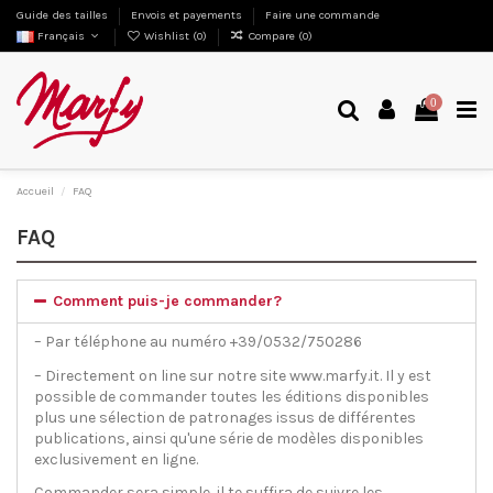
Guide des tailles
Envois et payements
Faire une commande
Français
Wishlist (
0
)
Compare (
0
)
0
Accueil
FAQ
FAQ
Comment puis-je commander?
– Par téléphone au numéro +39/0532/750286
– Directement on line sur notre site www.marfy.it. Il y est
possible de commander toutes les éditions disponibles
plus une sélection de patronages issus de différentes
publications, ainsi qu'une série de modèles disponibles
exclusivement en ligne.
Commander sera simple, il te suffira de suivre les