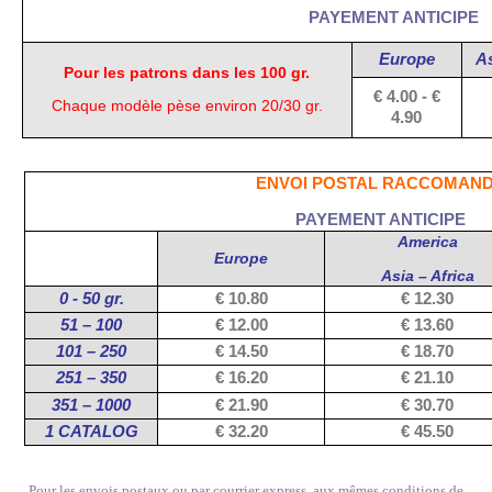
PAYEMENT ANTICIPE
Europe
As
Pour les patrons dans les 100 gr.
€ 4.00 -
€
Chaque modèle pèse environ 20/30 gr.
4.90
ENVOI POSTAL RACCOMAN
PAYEMENT ANTICIPE
America
Europe
Asia – Africa
0 - 50 gr.
€ 10.80
€ 12.30
51 – 100
€ 12.00
€ 13.60
101 – 250
€ 14.50
€ 18.70
251 – 350
€ 16.20
€ 21.10
351 – 1000
€ 21.90
€ 30.70
1 CATALOG
€ 32.20
€ 45.50
Pour les envois postaux ou par courrier express, aux mêmes conditions de