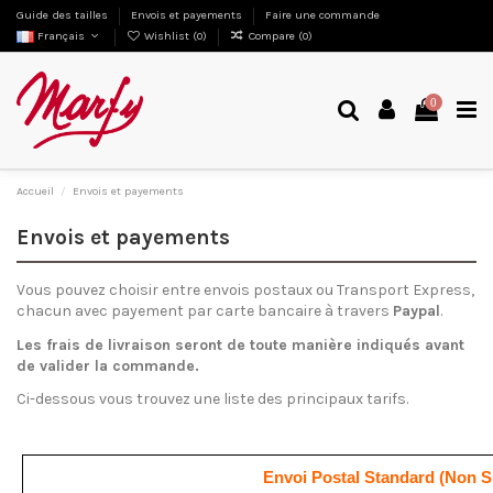
Guide des tailles
Envois et payements
Faire une commande
Français
Wishlist (
0
)
Compare (
0
)
0
Accueil
Envois et payements
Envois et payements
Vous pouvez choisir entre envois postaux ou Transport Express,
chacun avec payement par carte bancaire à travers
Paypal
.
Les frais de livraison seront de toute manière indiqués avant
de valider la commande.
Ci-dessous vous trouvez une liste des principaux tarifs.
Envoi Postal Standard (Non S