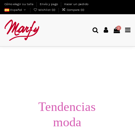
Cómo elegir su talla
Envío y pago
Hacer un pedido
Español
Wishlist (
0
)
Compare (
0
)
0
Tendencias
moda