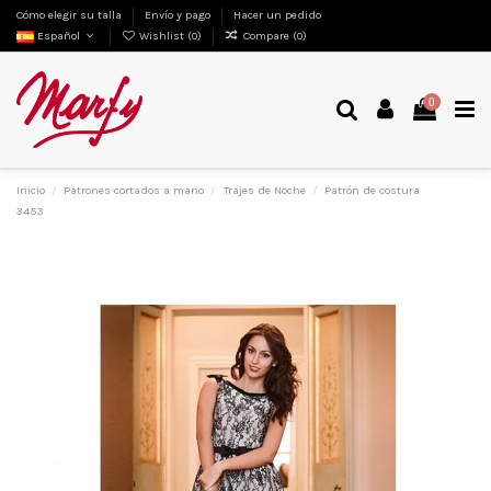
Cómo elegir su talla
Envío y pago
Hacer un pedido
Español
Wishlist (
0
)
Compare (
0
)
0
Inicio
Patrones cortados a mano
Trajes de Noche
Patrón de costura
3453