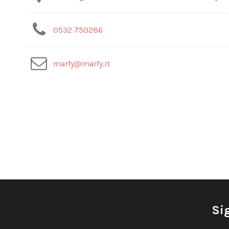
0532 750286
marfy@marfy.it
Si