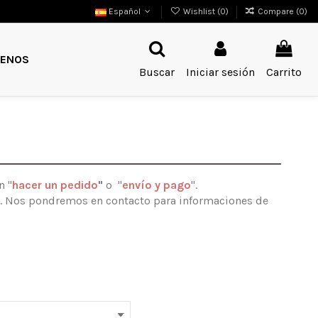
Español
Wishlist (
0
)
Compare (
0
)
ENOS
Buscar
Iniciar sesión
Carrito
n "
hacer un pedido
"
o "
envío y pago
".
lla. Nos pondremos en contacto para informaciones de