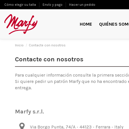
Cómo elegir su talla
Envío y pago
Hacer un pedido
HOME
QUIÉNES SOM
Inicio
Contacte con nosotros
Contacte con nosotros
Para cualquier información consulte la primera secció
Si quiere pedir un patrón Marfy que no ha encontrado 
entrega.
Marfy s.r.l.
Via Borgo Punta, 74/A - 44123 - Ferrara - Italy