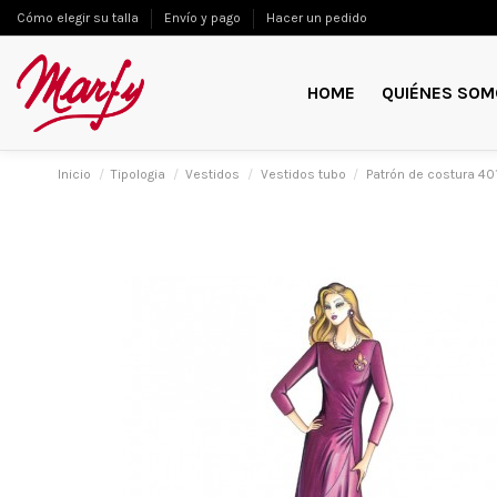
Cómo elegir su talla
Envío y pago
Hacer un pedido
HOME
QUIÉNES SOM
Inicio
Tipologia
Vestidos
Vestidos tubo
Patrón de costura 40