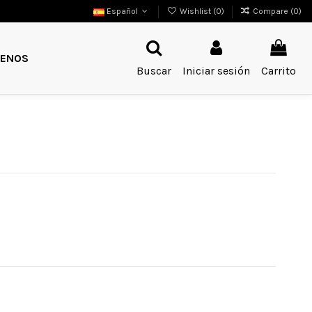
Español
Wishlist (
0
)
Compare (
0
)
ENOS
Buscar
Iniciar sesión
Carrito