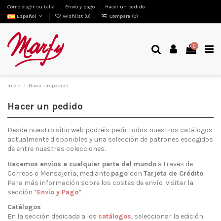
Cómo elegir su talla
Envío y pago
Hacer un pedido
Español
Wishlist (
0
)
Compare (
0
)
0
Inicio
Hacer un pedido
Hacer un pedido
Desde nuestro sitio web podréis pedir todos nuestros catálogos
actualmente disponibles y una selección de patrones escogidos
de entre nuestras colecciones.
Hacemos envíos a cualquier parte del mundo
a través de
Correos o Mensajería, mediante
pago
con
Tarjeta de Crédito
.
Para más información sobre los costes de envío visitar la
sección “
Envío y Pago
”.
Catálogos
En la sección dedicada a los
catálogos
, seleccionar la edición