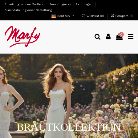
Anleitung zu den Größen
Sendungen und Zahlungen
Durchführung einer Bestellung
Deutsch
Wishlist (
0
)
Compare (
0
)
0
BRAUTKOLLEKTION