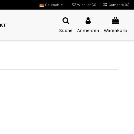
Deutsch
Wishlist (
0
)
Compare (
0
)
KT
Suche
Anmelden
Warenkorb