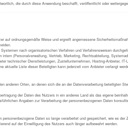
twortlich, die durch diese Anwendung beschafft, veröffentlicht oder weitergeg
tzer auf ordnungsgemäße Weise und ergreift angemessene Sicherheitsmaßnah
meiden.
n Systemen nach organisatorischen Verfahren und Verfahrensweisen durchgefü
ntern (Personalverwaltung, Vertrieb, Marketing, Rechtsabteilung, Systemadmin
ieter technischer Dienstleistungen, Zustellunternehmen, Hosting-Anbieter, I
e aktuelle Liste dieser Beteiligten kann jederzeit vom Anbieter verlangt werd
en anderen Orten, an denen sich die an der Datenverarbeitung beteiligten Stel
rtragung der Daten des Nutzers in ein anderes Land als das eigene beinhalt
usführlichen Angaben zur Verarbeitung der personenbezogenen Daten konsulti
en personenbezogene Daten so lange verarbeitet und gespeichert, wie es der 
asierend auf der Einwilligung des Nutzers auch länger aufbewahrt werden.