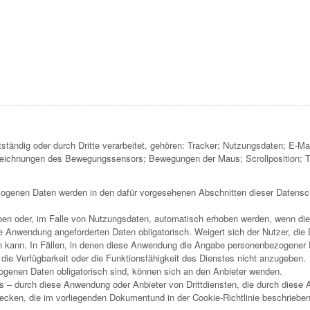
tändig oder durch Dritte verarbeitet, gehören: Tracker; Nutzungsdaten; E-M
fzeichnungen des Bewegungssensors; Bewegungen der Maus; Scrollposition; T
ezogenen Daten werden in den dafür vorgesehenen Abschnitten dieser Datensch
en oder, im Falle von Nutzungsdaten, automatisch erhoben werden, wenn di
se Anwendung angeforderten Daten obligatorisch. Weigert sich der Nutzer, di
 kann. In Fällen, in denen diese Anwendung die Angabe personenbezogener Dat
 die Verfügbarkeit oder die Funktionsfähigkeit des Dienstes nicht anzugeben.
ogenen Daten obligatorisch sind, können sich an den Anbieter wenden.
ls – durch diese Anwendung oder Anbieter von Drittdiensten, die durch dies
ecken, die im vorliegenden Dokumentund in der Cookie-Richtlinie beschrieben