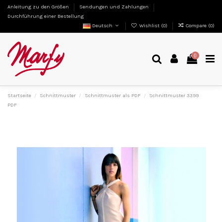
Anleitung zu den Größen
Sendungen und Zahlungen
Durchführung einer Bestellung
Deutsch
Wishlist (
0
)
Compare (
0
)
0
Startseite
Schnittmuster
Schnittmuster als PDF
Schnittmuster 3399
PDF