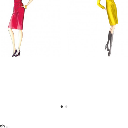
h ...