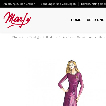
Anleitung zu den Größen
Sendungen und Zahlungen
Durchführung einer
HOME
ÜBER UNS
Startseite
Tipologia
Kleider
Etuikleider
Schnittmuster nähen