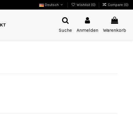
Deutsch
Wishlist (
0
)
Compare (
0
)
KT
Suche
Anmelden
Warenkorb