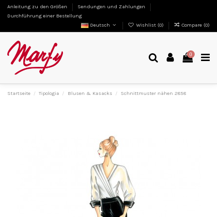
Anleitung zu den Größen
Sendungen und Zahlungen
Durchführung einer Bestellung
Deutsch
Wishlist (
0
)
Compare (
0
)
0
Startseite
Tipologia
Blusen & Kasacks
Schnittmuster nähen 2858