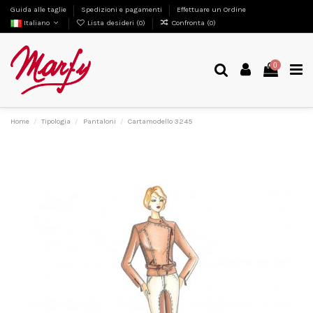
Guida alle taglie
Spedizioni e pagamenti
Effettuare un Ordine
Italiano
Lista desideri (
0
)
Confronta (
0
)
0
Home
Tipologia
Pantaloni
Cartamodello 3245