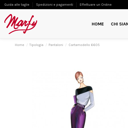
Guida alle taglie
Spedizioni e pagamenti
Effettuare un Ordine
HOME
CHI SIA
Home
Tipologia
Pantaloni
Cartamodello 6605