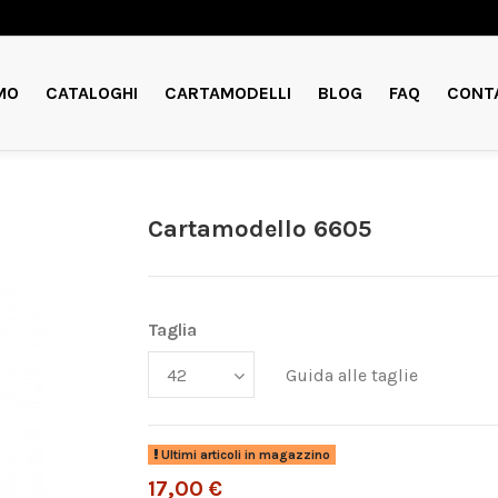
MO
CATALOGHI
CARTAMODELLI
BLOG
FAQ
CONT
Cartamodello 6605
Taglia
Guida alle taglie
Ultimi articoli in magazzino
17,00 €