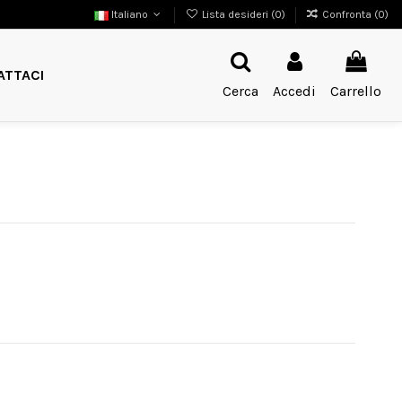
Italiano
Lista desideri (
0
)
Confronta (
0
)
ATTACI
Cerca
Accedi
Carrello